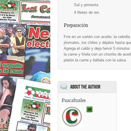
Sal y pimienta
4 filetes de res
Preparación
Fríe en un sartén con aceite, la cebolla
jitomates, los chiles y déjalos hasta q
Agrega el caldo y deja hervir 5 minuto
la carne y fríela con un chorrito de ac
platón la carne y báñala con la salsa.
About the Author
Pazcabrales