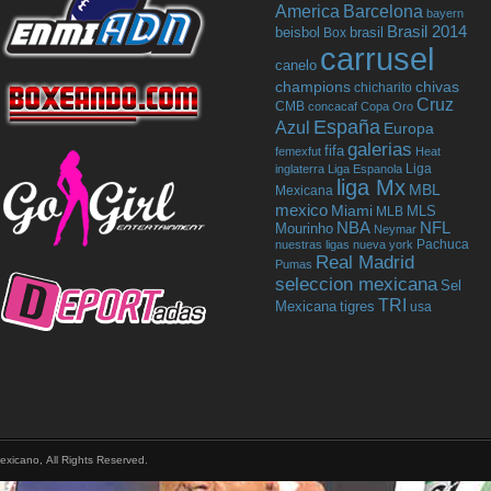
America
Barcelona
bayern
Brasil 2014
beisbol
Box
brasil
carrusel
canelo
champions
chivas
chicharito
Cruz
CMB
concacaf
Copa Oro
España
Azul
Europa
galerias
fifa
femexfut
Heat
Liga
inglaterra
Liga Espanola
liga Mx
MBL
Mexicana
mexico
Miami
MLB
MLS
NBA
NFL
Mourinho
Neymar
Pachuca
nuestras ligas
nueva york
Real Madrid
Pumas
seleccion mexicana
Sel
TRI
tigres
Mexicana
usa
exicano, All Rights Reserved.