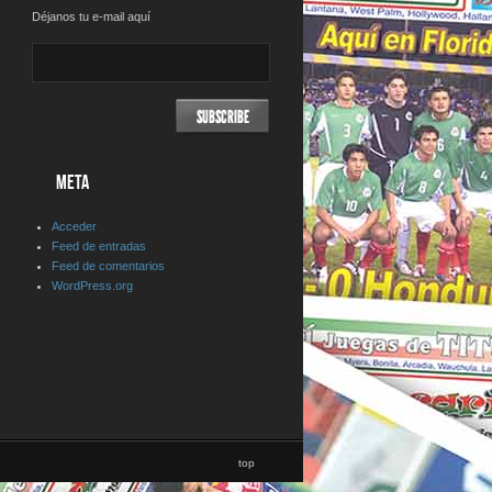
Déjanos tu e-mail aquí
META
Acceder
Feed de entradas
Feed de comentarios
WordPress.org
top