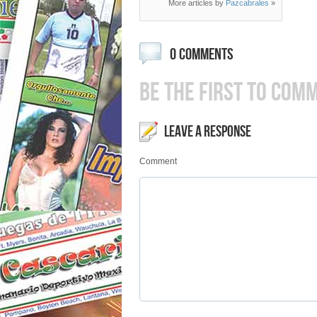
More articles by
Pazcabrales
»
0 COMMENTS
BE THE FIRST TO COM
LEAVE A RESPONSE
Comment