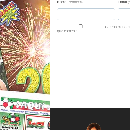
Name
(required)
Email
(
Guarda mi nombr
que comente.