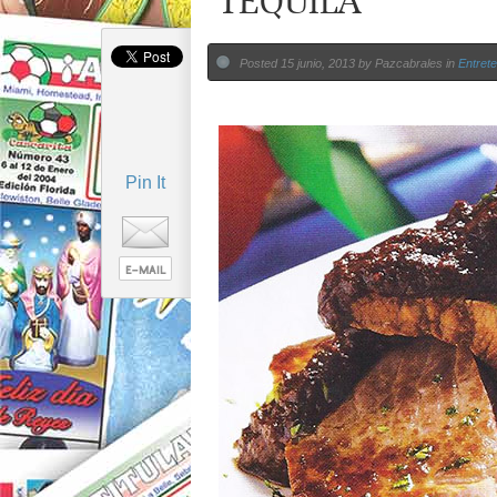
TEQUILA
Posted 15 junio, 2013 by Pazcabrales in
Entrete
Pin It