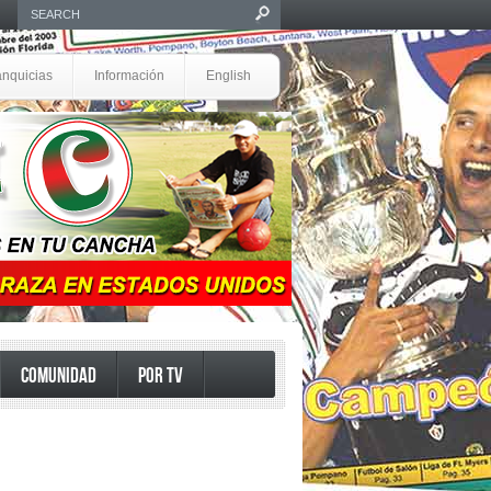
anquicias
Información
English
COMUNIDAD
POR TV