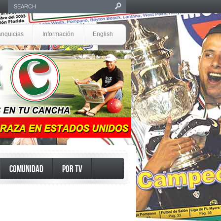
anquicias
Información
English
COMUNIDAD
POR TV