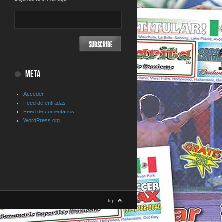
META
Acceder
Feed de entradas
Feed de comentarios
WordPress.org
top