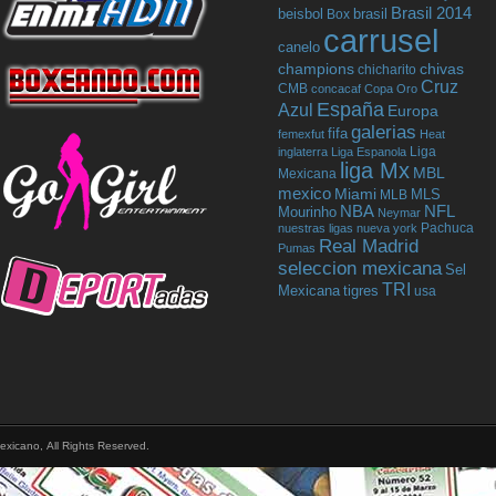
Brasil 2014
beisbol
Box
brasil
carrusel
canelo
champions
chivas
chicharito
Cruz
CMB
concacaf
Copa Oro
España
Azul
Europa
galerias
fifa
femexfut
Heat
Liga
inglaterra
Liga Espanola
liga Mx
MBL
Mexicana
mexico
Miami
MLB
MLS
NBA
NFL
Mourinho
Neymar
Pachuca
nuestras ligas
nueva york
Real Madrid
Pumas
seleccion mexicana
Sel
TRI
tigres
Mexicana
usa
exicano, All Rights Reserved.