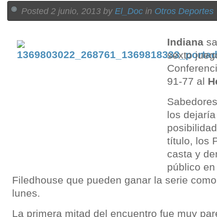
Posted 2 junio, 2013 by
El_Doc
in
Otros Deportes
Indiana
sa
sexto juego
Conferenci
91-77 al
H
Sabedores
los dejaría
posibilidad
título, los
casta y de
público en
Filedhouse que pueden ganar la serie como 
lunes.
La primera mitad del encuentro fue muy par