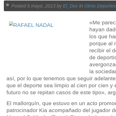
Posted 5 mayo, 2013 by
El_Doc
in
Otros Deportes
«Me parece
hayan dad
los que h
porque al
recibir el 
de deporti
avergonza
la socieda
así, por lo que tenemos que seguir adelante
que el deporte sea limpio al cien por cien y
futuro no se repitan casos de este tipo», a
El mallorquín, que estuvo en un acto promo
patrocinador Kia acompañado del jugador d