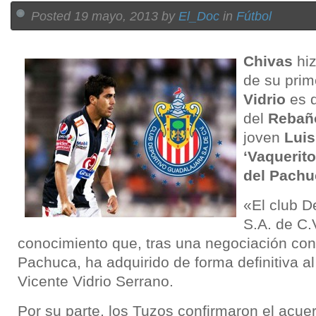
Posted 19 mayo, 2013 by
El_Doc
in
Fútbol
Chivas
hiz
de su prim
Vidrio
es d
del
Rebañ
joven
Luis
‘Vaquerito
del Pachu
«El club D
S.A. de C.
conocimiento que, tras una negociación con
Pachuca, ha adquirido de forma definitiva a
Vicente Vidrio Serrano.
Por su parte, los Tuzos confirmaron el acue