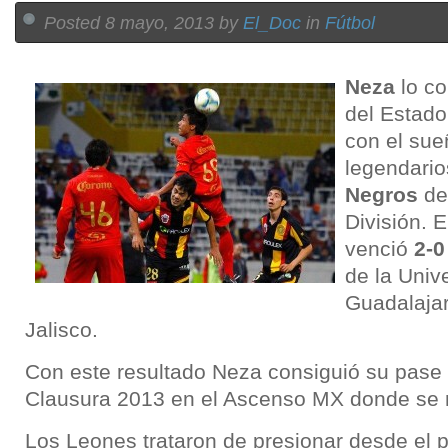
Posted 8 mayo, 2013 by
El_Doc
in
Fútbol
Neza
lo co
del Estad
con el sue
legendari
Negros
de
División. E
venció
2-0
de la Univ
Guadalajar
Jalisco.
Con este resultado Neza consiguió su pase a
Clausura 2013 en el Ascenso MX donde se 
Los Leones trataron de presionar desde el p