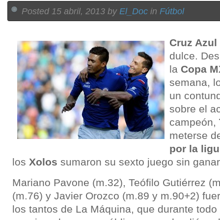
Posted 15 abril, 2013 by
El_Doc
in
Fútbol
Cruz Azul
dulce. De
la
Copa M
semana, lo
un contund
sobre el a
campeón,
meterse de
por la ligu
los
Xolos
sumaron su sexto juego sin ganar 
Mariano Pavone (m.32), Teófilo Gutiérrez (m
(m.76) y Javier Orozco (m.89 y m.90+2) fuer
los tantos de La Máquina, que durante todo 