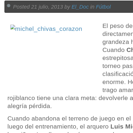
Posted 21 julio, 2013 by
El_Doc
in
Fútbol
El peso de
directamen
grandeza h
Cuando
C
estrepito
torneo pas
clasificaci
enorme. H
trago amar
rojiblanco tiene una clara meta: devolverle 
alegría pérdida.
Cuando abandona el terreno de juego en el
luego del entrenamiento, el arquero
Luis Mi