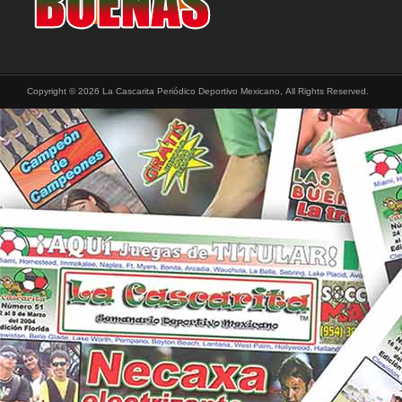
Copyright © 2026 La Cascarita Periódico Deportivo Mexicano, All Rights Reserved.