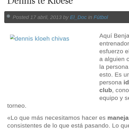
Dennis te Kloese
Posted 17 abril, 2013 by
El_Doc
in
Fútbol
Aquí Benja
entrenador
esfuerzo el
a alguien 
la person
esto. Es u
persona
i
club
, cono
equipo y s
torneo.
«Lo que más necesitamos hacer es
maneja
consistentes de lo que está pasando. Lo qu