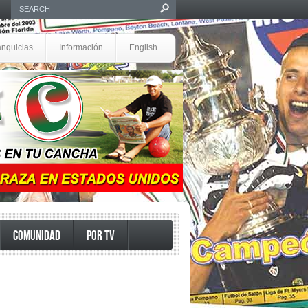
anquicias
Información
English
COMUNIDAD
POR TV