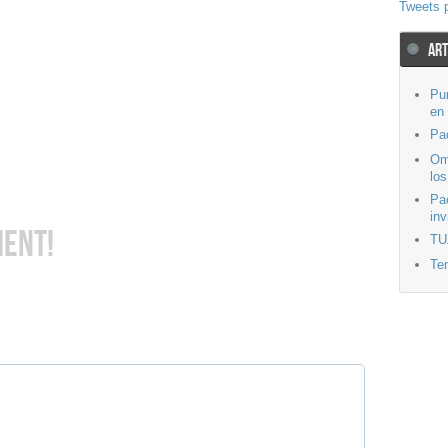
Tweets 
ART
Pu
en
Pa
Om
los
Pa
inv
MENT!
TU
Ten