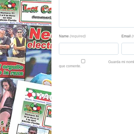
Name
(required)
Email
(
Guarda mi nombr
que comente.