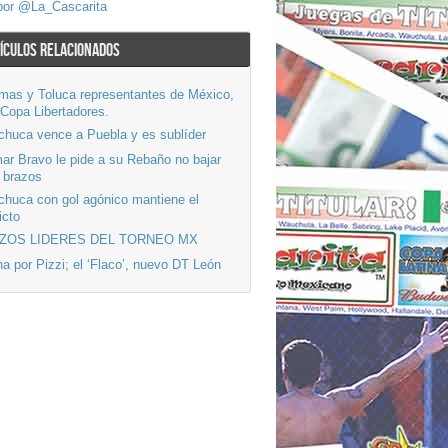
por @La_Cascarita
ÍCULOS RELACIONADOS
mas y Toluca representantes de México,
 Copa Libertadores.
chuca vence a Puebla y es sublíder
ar Bravo le pide a su Rebaño no bajar
 brazos
chuca con gol agónico mantiene el
icto
ZOS LIDERES DEL TORNEO MX
a por Pizzi; el ‘Flaco’, nuevo DT León