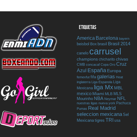
ETIQUETAS
America
Barcelona
bayern
Brasil 2014
beisbol
Box
brasil
carrusel
canelo
champions
chivas
chicharito
Cruz
CMB
concacaf
Copa Oro
España
Azul
Europa
galerias
fifa
femexfut
Heat
Liga
inglaterra
Liga Espanola
liga Mx
MBL
Mexicana
mexico
Miami
MLB
MLS
NBA
NFL
Mourinho
Neymar
Pachuca
nuestras ligas
nueva york
Real Madrid
Pumas
seleccion mexicana
Sel
TRI
tigres
Mexicana
usa