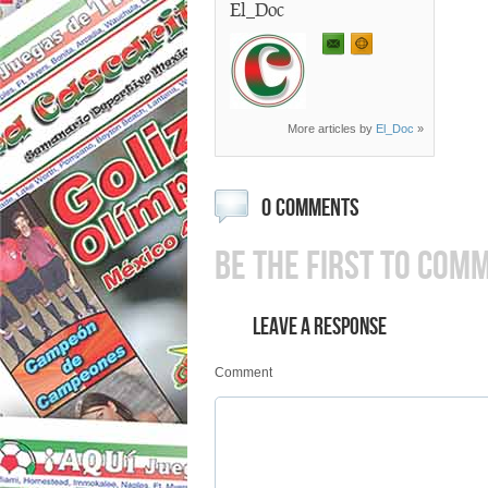
El_Doc
More articles by
El_Doc
»
0 COMMENTS
BE THE FIRST TO COM
LEAVE A RESPONSE
Comment