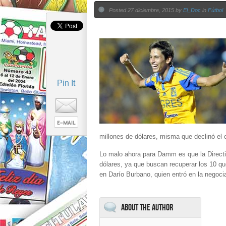
Posted 27 diciembre, 2015 by
El_Doc
in
Fútbol
Pin It
millones de dólares, misma que declinó el 
Lo malo ahora para Damm es que la Directiv
dólares, ya que buscan recuperar los 10 que
en Darío Burbano, quien entró en la negocia
About the Author