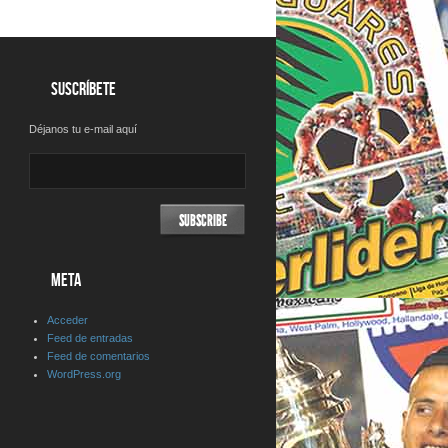
SUSCRÍBETE
Déjanos tu e-mail aquí
META
Acceder
Feed de entradas
Feed de comentarios
WordPress.org