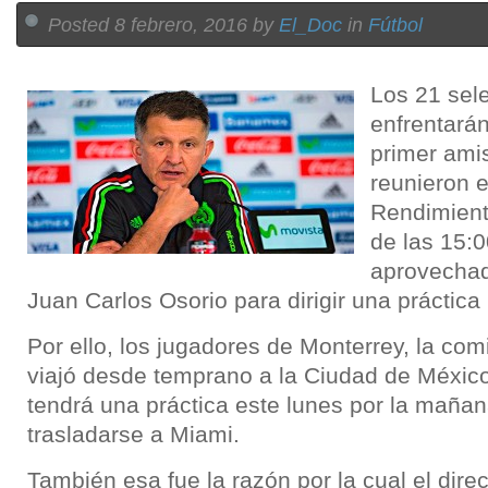
Posted 8 febrero, 2016 by
El_Doc
in
Fútbol
Los 21 sel
enfrentará
primer ami
reunieron e
Rendimient
de las 15:0
aprovechad
Juan Carlos Osorio para dirigir una práctica
Por ello, los jugadores de Monterrey, la co
viajó desde temprano a la Ciudad de México
tendrá una práctica este lunes por la mañan
trasladarse a Miami.
También esa fue la razón por la cual el dire