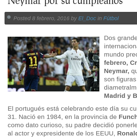
Neymar por su cumpleaños
Posted 8 febrero, 2016 by
El_Doc
in
Fútbol
Dos grandes
internacion
mundo pre
febrero
,
Cr
Neymar,
qu
son figura
diametralm
Madrid y B
El portugués está celebrando este día su 
31. Nació en 1984, en la provincia de
Funch
como dato curioso, su padre decidió ponerl
al actor y expresidente de los EEUU,
Ronal